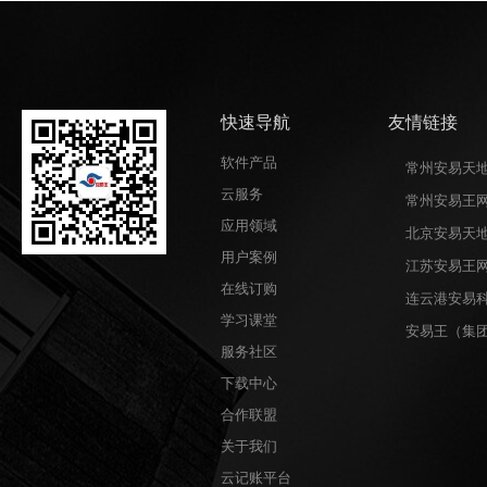
快速导航
友情链接
软件产品
常州安易天
云服务
常州安易王
应用领域
北京安易天
用户案例
江苏安易王
在线订购
连云港安易
学习课堂
安易王（集
服务社区
下载中心
合作联盟
关于我们
云记账平台